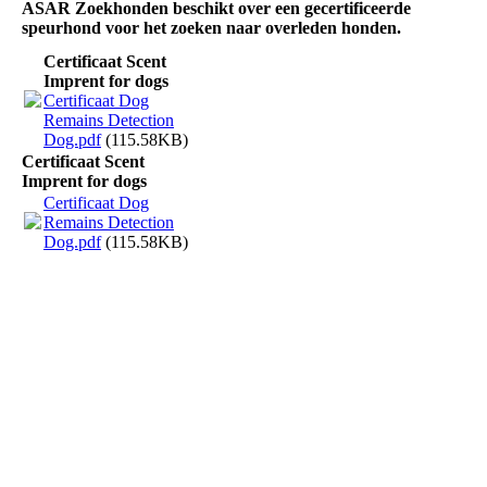
ASAR Zoekhonden beschikt over een gecertificeerde
speurhond voor het zoeken naar overleden honden.
Certificaat Scent
Imprent for dogs
Certificaat Dog
Remains Detection
Dog.pdf
(115.58KB)
Certificaat Scent
Imprent for dogs
Certificaat Dog
Remains Detection
Dog.pdf
(115.58KB)
20201108_112521
20201209_131944
20201017_113230
IMG-20210411-WA0041
IMG-20210411-WA0049 - kopie